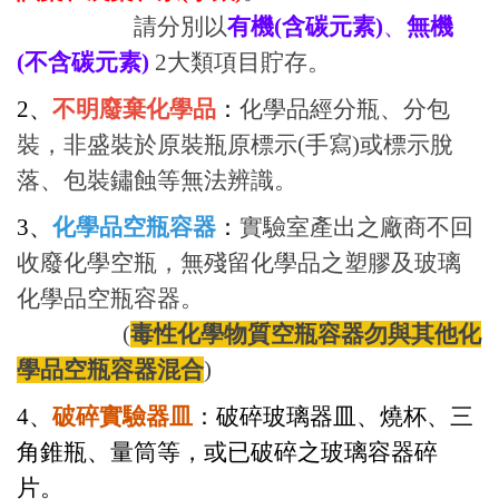
請分別以
有機(含碳元素)
、
無機
(不含碳元素)
2大類項目貯存。
2、
不明廢棄化學品
：
化學品經分瓶、分包
裝，非盛裝於原裝瓶原標示(手寫)或標示脫
落、包裝鏽蝕等無法辨識。
3、
化學品空瓶容器
：
實驗室產出之廠商不回
收廢化學空瓶，無殘留化學品之塑膠及玻璃
化學品空瓶容器。
(
毒性化學物質空瓶容器勿與其他化
學品空瓶容器混合
)
4、
破碎實驗器皿
：破碎玻璃器皿、燒杯、三
角錐瓶、量筒等，或已破碎之玻璃容器碎
片。