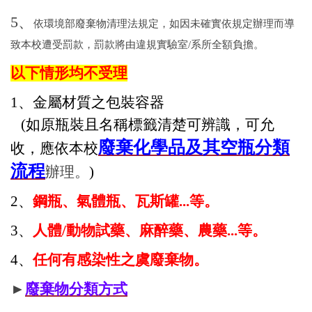
5
、
依環境部廢棄物清理法規定，如因未確實依規定辦理而導
致本校遭受罰款，罰款將由違規實驗室/系所全額負擔。
以下情形均不受理
1、金屬材質之包裝容器
(如原瓶裝且名稱標籤清楚可辨識，可允
廢棄化學品及其空瓶分類
收，
應依本校
流程
辦理。
)
2、
鋼瓶、氣體瓶、瓦斯罐...等。
3、
人體/動物試藥、麻醉藥、農藥...等。
4、
任何有感染性之虞廢棄物
。
►
廢棄物分類方式