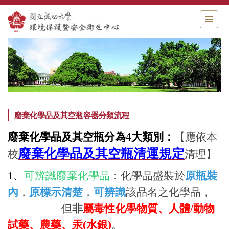
跳
到
主
要
內
容
區
廢棄化學品及其空瓶容器分類流程
廢棄化學品及其空瓶分為4大類別：
【應依本
廢棄化學品及其空瓶
清運規定
校
清理】
1、
可辨識廢棄化學品
：化學品盛裝於
原瓶裝
內
，
原標示清楚
，
可辨識
該品名之化學品，
但
非
屬毒性化學物質、
人體/動物
試藥、農藥、汞(水銀)
。