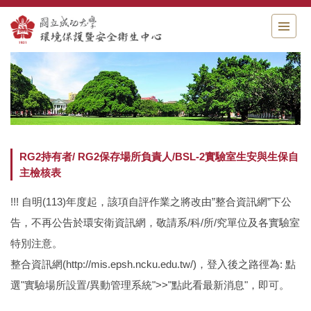
跳
到
主
要
內
容
區
RG2持有者/ RG2保存場所負責人/BSL-2實驗室生安與生保自
主檢核表
!!! 自明(113)年度起，該項自評作業之將改由”整合資訊網”下公
告，不再公告於環安衛資訊網，敬請系/科/所/究單位及各實驗室
特別注意。
整合資訊網(http://mis.epsh.ncku.edu.tw/)，登入後之路徑為: 點
選"實驗場所設置/異動管理系統">>"點此看最新消息"，即可。