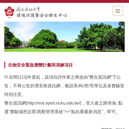
跳
到
主
要
內
容
區
生物安全緊急應變計畫與演練項目
!!! 自明(113)年度起，該項自評作業之將改由”整合資訊網”下公
告，不再公告於環安衛資訊網，敬請系/科/所/究單位及各實驗室
特別注意。
整合資訊網(http://mis.epsh.ncku.edu.tw/)，登入後之路徑為: 點
選"實驗場所設置/異動管理系統">>"點此看最新消息"，即可。