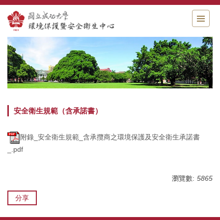
跳
到
主
要
內
容
區
安全衛生規範（含承諾書）
附錄_安全衛生規範_含承攬商之環境保護及安全衛生承諾書
_.pdf
瀏覽數:
5865
分享