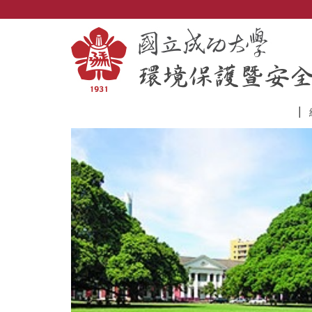
跳
到
主
要
內
容
區